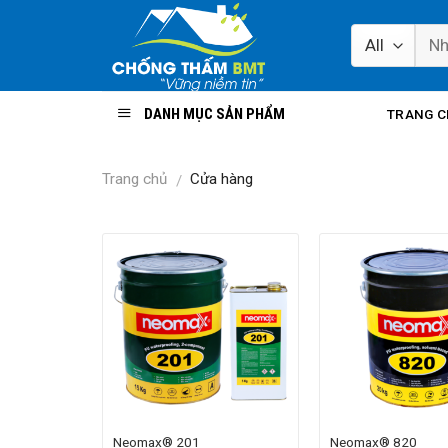
Skip
to
content
DANH MỤC SẢN PHẨM
TRANG 
Trang chủ
Cửa hàng
/
Neomax® 201
Neomax® 820