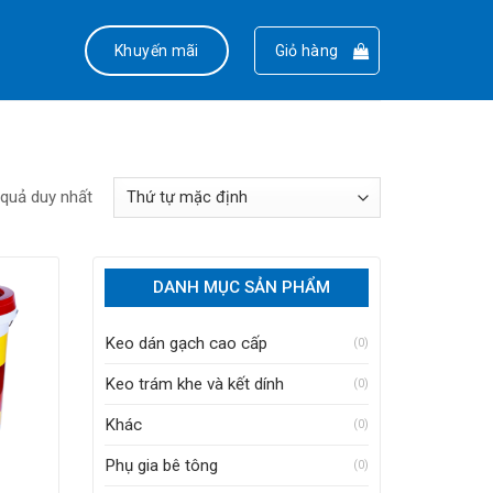
Khuyến mãi
Giỏ hàng
 quả duy nhất
DANH MỤC SẢN PHẨM
Keo dán gạch cao cấp
(0)
Keo trám khe và kết dính
(0)
Khác
(0)
Phụ gia bê tông
(0)