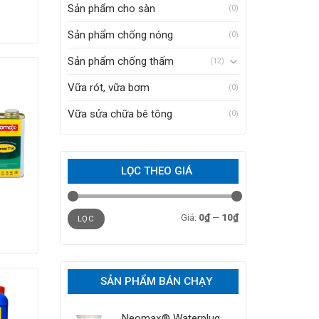
Sản phẩm cho sàn
(0)
Sản phẩm chống nóng
(0)
Sản phẩm chống thấm
(12)
Vữa rót, vữa bơm
(0)
Vữa sửa chữa bê tông
(0)
LỌC THEO GIÁ
Giá
Giá
Giá:
0₫
—
10₫
thấp
cao
LỌC
nhất
nhất
SẢN PHẨM BÁN CHẠY
Neomax® Waterplug