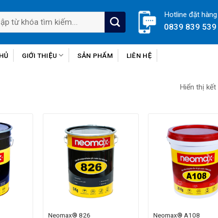
Hotline đặt hàng
0839 839 539
CHỦ
GIỚI THIỆU
SẢN PHẨM
LIÊN HỆ
Hiển thị kết
Neomax® 826
Neomax® A108