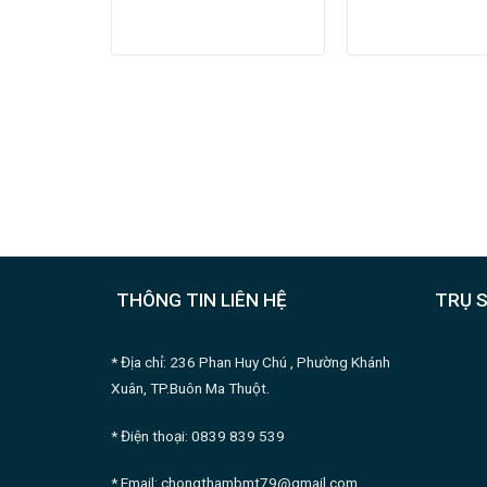
THÔNG TIN LIÊN HỆ
TRỤ 
* Địa chỉ: 236 Phan Huy Chú , Phường Khánh
Xuân, TP.Buôn Ma Thuột.
* Điện thoại: 0839 839 539
* Email:
chongthambmt79@gmail.com