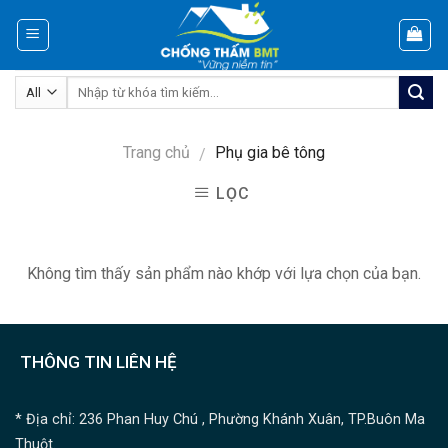
Skip
to
content
Trang chủ
Phụ gia bê tông
/
LỌC
Không tìm thấy sản phẩm nào khớp với lựa chọn của bạn.
THÔNG TIN LIÊN HỆ
* Địa chỉ: 236 Phan Huy Chú , Phường Khánh Xuân, TP.Buôn Ma
Thuột.