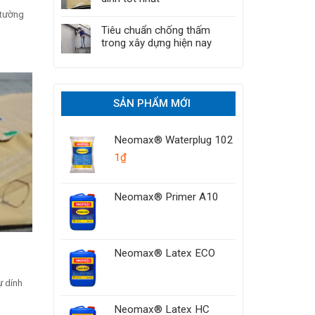
 tường
Tiêu chuẩn chống thấm
trong xây dựng hiện nay
SẢN PHẨM MỚI
Neomax® Waterplug 102
1
₫
Neomax® Primer A10
Neomax® Latex ECO
ự dính
Neomax® Latex HC