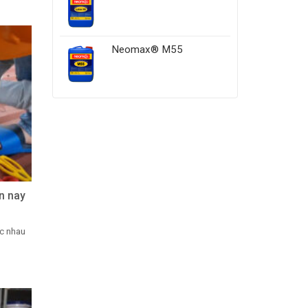
Neomax® M55
ện nay
ác nhau