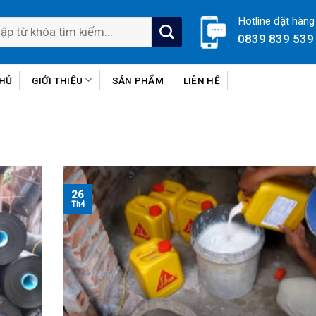
Hotline đặt hàng
0839 839 539
CHỦ
GIỚI THIỆU
SẢN PHẨM
LIÊN HỆ
26
Th4